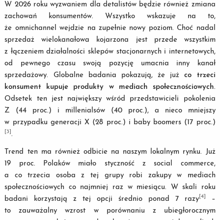
W 2026 roku wyzwaniem dla detalistów będzie również zmiana
zachowań konsumentów. Wszystko wskazuje na to,
że omnichannel wejdzie na zupełnie nowy poziom. Choć nadal
sprzedaż wielokanałowa kojarzona jest przede wszystkim
z łączeniem działalności sklepów stacjonarnych i internetowych,
od pewnego czasu swoją pozycję umacnia inny kanał
sprzedażowy. Globalne badania pokazują, że już
co trzeci
konsument kupuje produkty w mediach społecznościowych
.
Odsetek ten jest największy wśród przedstawicieli pokolenia
Z (44 proc.) i millenialsów (40 proc.), a nieco mniejszy
w przypadku generacji X (28 proc.) i baby boomers (17 proc.)
[3]
.
Trend ten ma również odbicie na naszym lokalnym rynku. Już
19 proc. Polaków miało styczność z social commerce,
a co trzecia osoba z tej grupy robi zakupy w mediach
społecznościowych co najmniej raz w miesiącu. W skali roku
[4]
badani korzystają z tej opcji średnio ponad 7 razy
–
to zauważalny wzrost w porównaniu z ubiegłorocznym