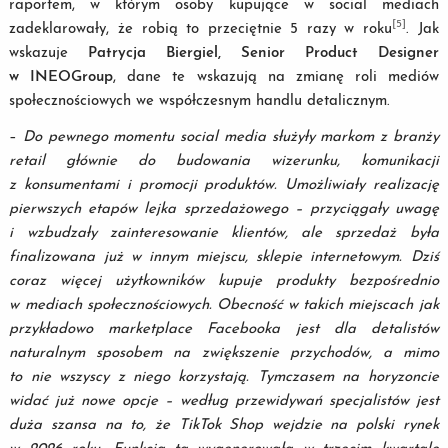
raportem, w którym osoby kupujące w social mediach
[5]
zadeklarowały, że robią to przeciętnie 5 razy w roku
. Jak
wskazuje
Patrycja Biergiel, Senior Product Designer
w INEOGroup
, dane te wskazują na zmianę roli mediów
społecznościowych we współczesnym handlu detalicznym.
–
Do pewnego momentu social media służyły markom z branży
retail głównie do budowania wizerunku, komunikacji
z konsumentami i promocji produktów. Umożliwiały realizację
pierwszych etapów lejka sprzedażowego – przyciągały uwagę
i wzbudzały zainteresowanie klientów, ale sprzedaż była
finalizowana już w innym miejscu, sklepie internetowym. Dziś
coraz więcej użytkowników kupuje produkty bezpośrednio
w mediach społecznościowych. Obecność w takich miejscach jak
przykładowo marketplace Facebooka jest dla detalistów
naturalnym sposobem na zwiększenie przychodów, a mimo
to nie wszyscy z niego korzystają. Tymczasem na horyzoncie
widać już nowe opcje – według przewidywań specjalistów jest
duża szansa na to, że TikTok Shop wejdzie na polski rynek