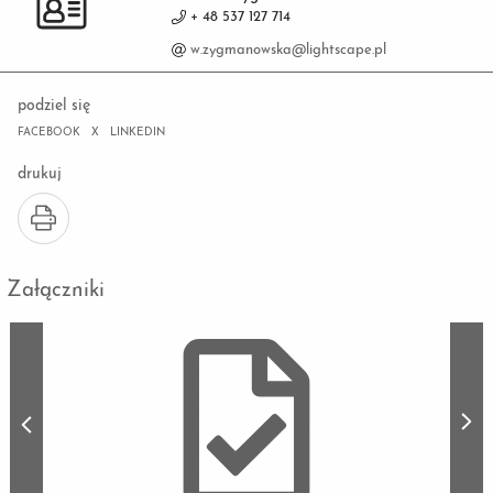
+ 48 537 127 714
w.zygmanowska@lightscape.pl
podziel się
FACEBOOK
X
LINKEDIN
drukuj
Załączniki