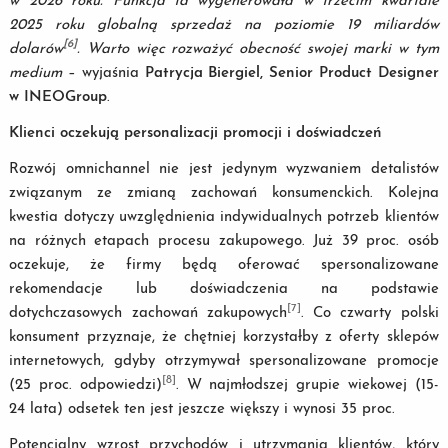
w 2026 roku. Funkcja ta wygenerowała w trzecim kwartale
2025 roku globalną sprzedaż na poziomie 19 miliardów
[6]
dolarów
. Warto więc rozważyć obecność swojej marki w tym
medium
– wyjaśnia
Patrycja Biergiel, Senior Product Designer
w INEOGroup
.
Klienci oczekują personalizacji promocji i doświadczeń
Rozwój omnichannel nie jest jedynym wyzwaniem detalistów
związanym ze zmianą zachowań konsumenckich. Kolejna
kwestia dotyczy uwzględnienia indywidualnych potrzeb klientów
na różnych etapach procesu zakupowego. Już 39 proc. osób
oczekuje, że firmy będą oferować spersonalizowane
rekomendacje lub doświadczenia na podstawie
[7]
dotychczasowych zachowań zakupowych
. Co czwarty polski
konsument przyznaje, że chętniej korzystałby z oferty sklepów
internetowych, gdyby otrzymywał spersonalizowane promocje
[8]
(25 proc. odpowiedzi)
. W najmłodszej grupie wiekowej (15-
24 lata) odsetek ten jest jeszcze większy i wynosi 35 proc.
Potencjalny wzrost przychodów i utrzymania klientów, który