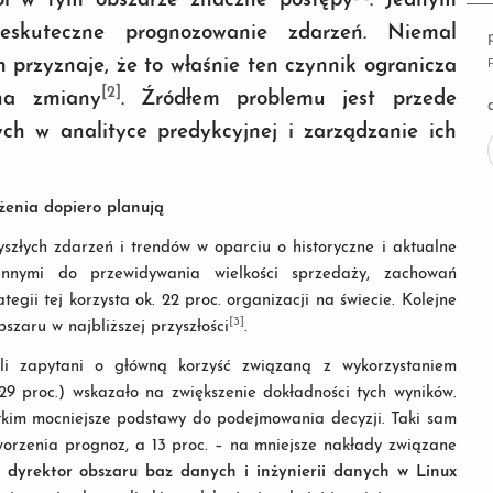
obi w tym obszarze znaczne postępy
. Jednym
skuteczne prognozowanie zdarzeń. Niemal
h przyznaje, że to właśnie ten czynnik ogranicza
[2]
na zmiany
. Źródłem problemu jest przede
ch w analityce predykcyjnej i zarządzanie ich
żenia dopiero planują
złych zdarzeń i trendów w oparciu o historyczne i aktualne
innymi do przewidywania wielkości sprzedaży, zachowań
egii tej korzysta ok. 22 proc. organizacji na świecie. Kolejne
[3]
szaru w najbliższej przyszłości
.
ali zapytani o główną korzyść związaną z wykorzystaniem
29 proc.) wskazało na zwiększenie dokładności tych wyników.
stkim mocniejsze podstawy do podejmowania decyzji. Taki sam
orzenia prognoz, a 13 proc. – na mniejsze nakłady związane
 dyrektor obszaru baz danych i inżynierii danych w Linux