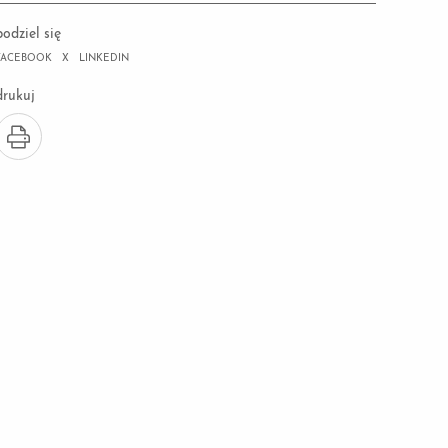
podziel się
FACEBOOK
X
LINKEDIN
drukuj