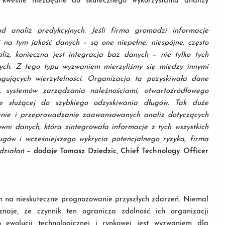
 kwestie niezbędne do skutecznego wykorzystania analizy
 analiz predykcyjnych. Jeśli firma gromadzi informacje
i na tym jakość danych – są one niepełne, niespójne, często
liz, konieczna jest integracja baz danych – nie tylko tych
znych. Z tego typu wyzwaniem mierzyliśmy się między innymi
ugujących wierzytelności. Organizacja ta pozyskiwała dane
, systemów zarządzania należnościami, otwartoźródłowego
ne służącej do szybkiego odzyskiwania długów. Tak duże
wanie i przeprowadzanie zaawansowanych analiz dotyczących
wni danych, która zintegrowała informacje z tych wszystkich
ugów i wcześniejszego wykrycia potencjalnego ryzyka, firma
 działań
–
dodaje Tomasz Dziedzic, Chief Technology Officer
ch na nieskuteczne prognozowanie przyszłych zdarzeń. Niemal
znaje, że czynnik ten ogranicza zdolność ich organizacji
 ewolucji technologicznej i rynkowej jest wyzwaniem dla