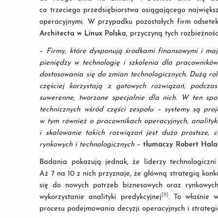
co trzeciego przedsiębiorstwa osiągającego najwięks
operacyjnymi. W przypadku pozostałych firm odsetek
Architecta w Linux Polska
, przyczyną tych rozbieżnoś
–
Firmy, które dysponują środkami finansowymi i ma
pieniędzy w technologię i szkolenia dla pracowników
dostosowania się do zmian technologicznych. Dużą ro
częściej korzystają z gotowych rozwiązań, podczas
suwerenne, tworzone specjalnie dla nich. W ten sp
technicznych wśród części zespołu – systemy są proj
w tym również o pracownikach operacyjnych, analityka
i skalowanie takich rozwiązań jest dużo prostsze,
rynkowych i technologicznych
–
tłumaczy Robert Halacz
Badania pokazują jednak, że liderzy technologiczni
Aż 7 na 10 z nich przyznaje, że główną strategią konk
się do nowych potrzeb biznesowych oraz rynkowyc
[9]
wykorzystanie analityki predykcyjnej
. To właśnie w
procesu podejmowania decyzji operacyjnych i strategi