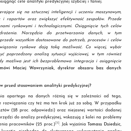
ągnąć cele analityki predykcyjnej szybciej i taniej.
rające się na sztucznej inteligencji i uczeniu maszynowym,
z i raportów oraz zwiększyć efektywność zespołów. Przede
nami rynkowymi i technologicznymi. Osiągnięcie tych celów
rożenia. Narzędzia do przetwarzania danych, w tym
przede wszystkim dostosowane do potrzeb, procesów i celów
związania rynkowe dają taką możliwość. Co więcej, wybór
yć poprzedzony analizą sytuacji wyjściowej, w tym również
dy możliwa jest ich bezproblemowa integracja i osiągnięcie
mówi Maciej Wawrzyniak, dyrektor obszaru baz danych
erów przed stosowaniem analityki predykcyjnej?
ia opartego na danych różnią się w zależności od tego,
e rozwiązania czy też ma ten krok już za sobą. W przypadku
ztów (28 proc. odpowiedzi) oraz niejasnej wartości dodanej
narzędzi do analizy predykcyjnej, wskazują z kolei na problemy
[5]
enia pracowników (25 proc.)
. Jak wyjaśnia
Tomasz Dziedzic,