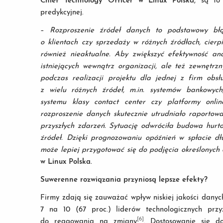
Chief Technology Officer w Linux Polska
, są to
predykcyjnej.
–
Rozproszenie źródeł danych to podstawowy błąd
o klientach czy sprzedaży w różnych źródłach, cierp
również nieaktualne. Aby zwiększyć efektywność ana
istniejących wewnątrz organizacji, ale też zewnętr
podczas realizacji projektu dla jednej z firm obsł
z wielu różnych źródeł, m.in. systemów bankowych
systemu klasy contact center czy platformy onli
rozproszenie danych skutecznie utrudniało raporto
przyszłych zdarzeń. Sytuację odwróciła budowa hurto
źródeł. Dzięki prognozowaniu opóźnień w spłacie dł
może lepiej przygotować się do podjęcia określonych
w Linux Polska.
Suwerenne rozwiązania przyniosą lepsze efekty?
Firmy zdają się zauważać wpływ niskiej jakości dany
7 na 10 (67 proc.) liderów technologicznych przy
[6]
do reagowania na zmiany
. Dostosowanie się do