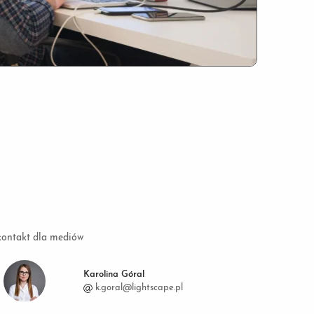
kontakt dla mediów
Karolina Góral
k.goral@lightscape.pl