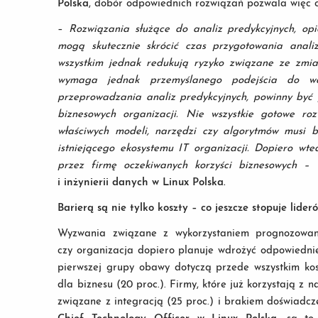
Polska
, dobór odpowiednich rozwiązań pozwala więc osi
–
Rozwiązania służące do analiz predykcyjnych, opie
mogą skutecznie skrócić czas przygotowania anali
wszystkim jednak redukują ryzyko związane ze zmia
wymaga jednak przemyślanego podejścia do wd
przeprowadzania analiz predykcyjnych, powinny być 
biznesowych organizacji. Nie wszystkie gotowe ro
właściwych modeli, narzędzi czy algorytmów musi b
istniejącego ekosystemu IT organizacji. Dopiero wte
przez firmę oczekiwanych korzyści biznesowych –
i inżynierii danych w Linux Polska.
Barierą są nie tylko koszty – co jeszcze stopuje lid
Wyzwania związane z wykorzystaniem prognozowan
czy organizacja dopiero planuje wdrożyć odpowiedni
pierwszej grupy obawy dotyczą przede wszystkim kos
dla biznesu (20 proc.). Firmy, które już korzystają z 
związane z integracją (25 proc.) i brakiem doświadcz