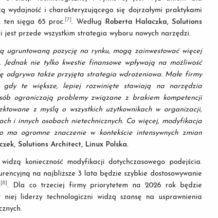
zą wydajność i charakteryzującego się dojrzałymi praktykami
[7]
 ten sięga 65 proc.
. Według
Roberta Halaczka, Solutions
ci jest przede wszystkim strategia wyboru nowych narzędzi.
ją ugruntowaną pozycję na rynku, mogą zainwestować więcej
. Jednak nie tylko kwestie finansowe wpływają na możliwość
lę odgrywa także przyjęta strategia wdrożeniowa. Małe firmy
 gdy te większe, lepiej rozwinięte stawiają na narzędzia
osób ograniczają problemy związane z brakiem kompetencji
ektowane z myślą o wszystkich użytkownikach w organizacji,
ch i innych osobach nietechnicznych. Co więcej, modyfikacja
 co ma ogromne znaczenie w kontekście intensywnych zmian
ek, Solutions Architect, Linux Polska.
 widzą konieczność modyfikacji dotychczasowego podejścia.
urencyjną na najbliższe 3 lata będzie szybkie dostosowywanie
[8]
h
. Dla co trzeciej firmy priorytetem na 2026 rok będzie
 niej liderzy technologiczni widzą szansę na usprawnienia
cznych.