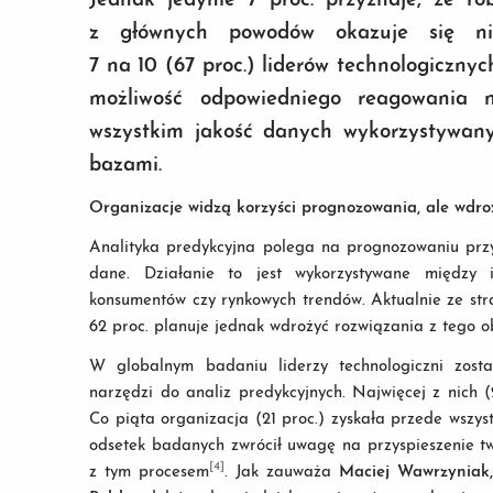
Jednak jedynie 7 proc. przyznaje, że r
z głównych powodów okazuje się nie
7 na 10 (67 proc.) liderów technologicznyc
możliwość odpowiedniego reagowania 
wszystkim jakość danych wykorzystywany
bazami.
Organizacje widzą korzyści prognozowania, ale wdro
Analityka predykcyjna polega na prognozowaniu przys
dane. Działanie to jest wykorzystywane między 
konsumentów czy rynkowych trendów. Aktualnie ze strat
62 proc. planuje jednak wdrożyć rozwiązania z tego ob
W globalnym badaniu liderzy technologiczni zost
narzędzi do analiz predykcyjnych. Najwięcej z nich (
Co piąta organizacja (21 proc.) zyskała przede wszy
odsetek badanych zwrócił uwagę na przyspieszenie tw
[4]
z tym procesem
. Jak zauważa
Maciej Wawrzyniak,