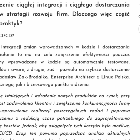
enie ciągłej integracji i ciągłego dostarczania
w strategii rozwoju firm. Dlaczego więc część
 praktyk?
 CI/CD?
 integracji zmian wprowadzanych w kodzie i dostarczania
iałanie to ma na celu zwiększenie efektywności podczas
ny wprowadzane w kodzie są automatycznie testowane,
dów i awarii, z drugiej zaś – pozwala na szybsze dostarczenie
adosław Żak-Brodalko, Enterprise Architect z Linux Polska
,
cznego, jak i biznesowego punktu widzenia.
ę istniejących i wdrożenie nowych produktów na rynek, przy
st zadowolenia klientów i zwiększenie konkurencyjności firmy
usprawnienie realizacji poszczególnych zadań i poprawa
czeniu z redukcją czasu potrzebnego do zaprojektowania
kosztów. Jednak, aby osiągnięcie tych korzyści było możliwe,
i CI/CD. Etap ten powinna poprzedzać analiza aktualnych