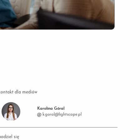
kontakt dla mediów
Karolina Góral
k.goral@lightscape.pl
podziel się