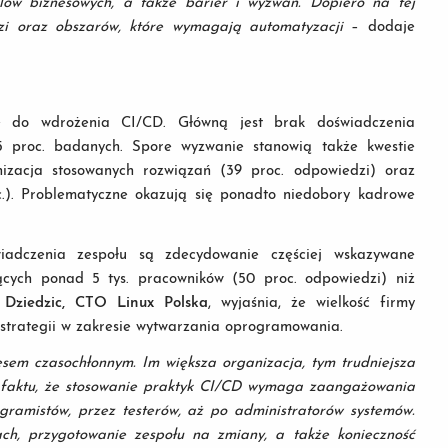
celów biznesowych, a także barier i wyzwań. Dopiero na tej
zi oraz obszarów, które wymagają automatyzacji
– dodaje
e do wdrożenia CI/CD. Główną jest brak doświadczenia
5 proc. badanych. Spore wyzwanie stanowią także kwestie
rnizacja stosowanych rozwiązań (39 proc. odpowiedzi) oraz
.). Problematyczne okazują się ponadto niedobory kadrowe
wiadczenia zespołu są zdecydowanie częściej wskazywane
zących ponad 5 tys. pracowników (50 proc. odpowiedzi) niż
 Dziedzic, CTO Linux Polska
, wyjaśnia, że wielkość firmy
strategii w zakresie wytwarzania oprogramowania.
sem czasochłonnym. Im większa organizacja, tym trudniejsza
 faktu, że stosowanie praktyk CI/CD wymaga zaangażowania
gramistów, przez testerów, aż po administratorów systemów.
ch, przygotowanie zespołu na zmiany, a także konieczność