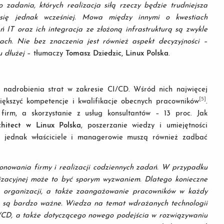
zadania, których realizacja siłą rzeczy będzie trudniejsza
 się jednak wcześniej. Mowa między innymi o kwestiach
 IT oraz ich integracja ze złożoną infrastrukturą są zwykle
ach. Nie bez znaczenia jest również aspekt decyzyjności –
u dłużej
– tłumaczy
Tomasz Dziedzic, Linux Polska
.
i nadrobienia strat w zakresie CI/CD. Wśród nich najwięcej
[5]
większyć kompetencje i kwalifikacje obecnych pracowników
.
 firm, a skorzystanie z usług konsultantów – 13 proc. Jak
chitect w Linux Polska
, poszerzanie wiedzy i umiejętności
u, jednak właściciele i managerowie muszą również zadbać
onowania firmy i realizacji codziennych zadań. W przypadku
izacyjnej może to być sporym wyzwaniem. Dlatego konieczne
j organizacji, a także zaangażowanie pracowników w każdy
ż są bardzo ważne.
Wiedza na temat wdrażanych technologii
CI/CD, a także dotyczącego nowego podejścia w rozwiązywaniu