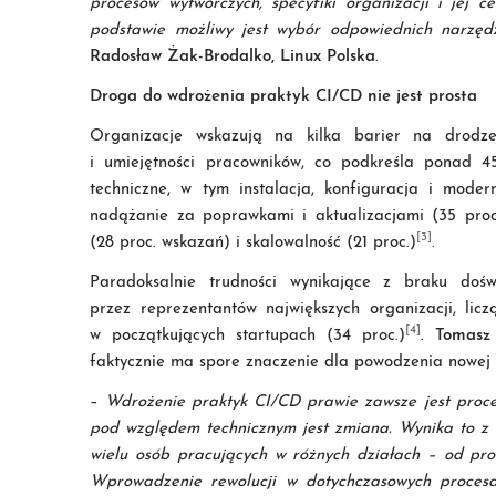
procesów wytwórczych, specyfiki organizacji i jej 
podstawie możliwy jest wybór odpowiednich narzęd
Radosław Żak-Brodalko, Linux Polska
.
Droga do wdrożenia praktyk CI/CD nie jest prosta
Organizacje wskazują na kilka barier na drodz
i umiejętności pracowników, co podkreśla ponad 4
techniczne, w tym instalacja, konfiguracja i mode
nadążanie za poprawkami i aktualizacjami (35 proc
[3]
(28 proc. wskazań) i skalowalność (21 proc.)
.
Paradoksalnie trudności wynikające z braku doś
przez reprezentantów największych organizacji, lic
[4]
w początkujących startupach (34 proc.)
.
Tomasz
faktycznie ma spore znaczenie dla powodzenia nowej 
–
Wdrożenie praktyk CI/CD prawie zawsze jest proce
pod względem technicznym jest zmiana. Wynika to z
wielu osób pracujących w różnych działach – od pro
Wprowadzenie rewolucji w dotychczasowych procesa