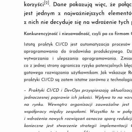
[2]
korzyści
. Dane pokazują więc, że połącz
jest jednym z najważniejszych elementó
z nich nie decyduje się na wdrożenie tych
Konkurencyjność i niezawodność, czyli po co firmom
Istotą praktyk CI/CD jest automatyzacja procesów
oprogramowania do środowiska produkcyjnego. Dz
wytwarzania i ulepszania oprogramowania. Zmia
co z jednej strony ogranicza ryzyko potencjalnych błę
gotowego rozwiązania użytkownikom. Jak wskazuje
R
praktyki CI/CD są zatem istotne zarówno z technologi
–
Praktyki CI/CD i DevOps przyspieszają aktualizacj
jednoczesnej poprawie ich jakości. Wpływa to na wzro
na rynku. Wewnątrz organizacji zauważalne jest 
współpracy między zespołami. Wszystko to w połą
i wdrożenia nowych rozwiązań oznacza sporą redukcję 
konieczne jest stworzenie strategii implementacj