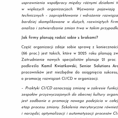
usprawnienia współpracy między różnymi działami to 
w większych organizacjach. Wyzwania pojawiają
technicznych – zaprojektowanie i wdrożenie rozwiązań
bardziej skomplikowane w dużych, rozwiniętych firm
analiza i zatwierdzanie zmian trwa w takim przypadk
Jak firmy planują radzić sobie z brakami?
Część organizacji zdaje sobie sprawę z koniecznośc
(66 proc.) jest takich, które w 2025 roku planują z
Zatrudnienie nowych specjalistów planuje 21 proc.
podkreśla
Kamil Kwiatkowski, Senior Solutions Ar
pracowników jest niezbędne do osiągnięcia sukces
o promocję rozwiązań CI/CD w organizacji.
–
Praktyki CI/CD oznaczają zmianę w zakresie funkcj
zespołów przyzwyczajonych do obecnej kultury organ
jest zadbanie o promocję nowego podejścia w całe
etap procesu zmiany. Szkolenia merytoryczne równie
i narzędzi, optymalizacji i automatyzacji procesów 