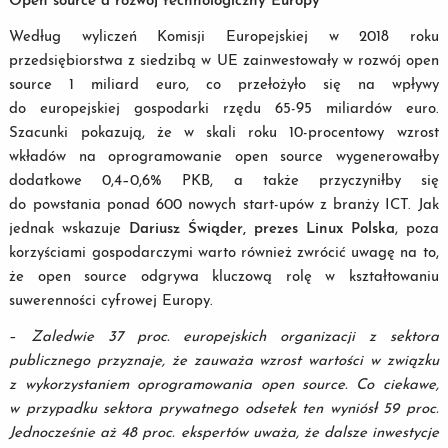
Open source a rozwój technologiczny Europy
Według wyliczeń Komisji Europejskiej w 2018 roku
przedsiębiorstwa z siedzibą w UE zainwestowały w rozwój open
source 1 miliard euro, co przełożyło się na wpływy
do europejskiej gospodarki rzędu 65-95 miliardów euro.
Szacunki pokazują, że w skali roku 10-procentowy wzrost
wkładów na oprogramowanie open source wygenerowałby
dodatkowe 0,4–0,6% PKB, a także przyczyniłby się
do powstania ponad 600 nowych start-upów z branży ICT. Jak
jednak wskazuje
Dariusz Świąder, prezes Linux Polska
, poza
korzyściami gospodarczymi warto również zwrócić uwagę na to,
że open source odgrywa kluczową rolę w kształtowaniu
suwerenności cyfrowej Europy.
–
Zaledwie 37 proc. europejskich organizacji z sektora
publicznego przyznaje, że zauważa wzrost wartości w związku
z wykorzystaniem oprogramowania open source. Co ciekawe,
w przypadku sektora prywatnego odsetek ten wyniósł 59 proc.
Jednocześnie aż 48 proc. ekspertów uważa, że dalsze inwestycje