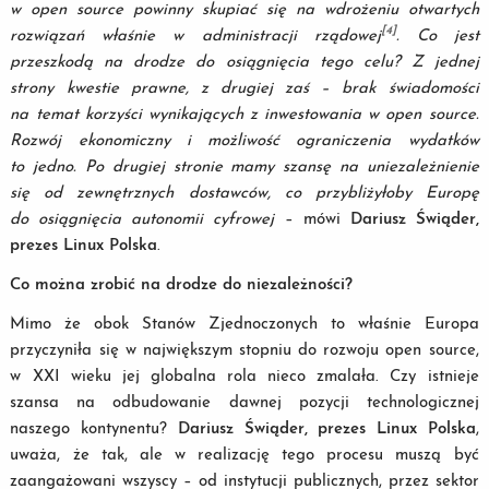
w open source powinny skupiać się na wdrożeniu otwartych
[4]
rozwiązań właśnie w administracji rządowej
. Co jest
przeszkodą na drodze do osiągnięcia tego celu? Z jednej
strony kwestie prawne, z drugiej zaś – brak świadomości
na temat korzyści wynikających z inwestowania w open source.
Rozwój ekonomiczny i możliwość ograniczenia wydatków
to jedno. Po drugiej stronie mamy szansę na uniezależnienie
się od zewnętrznych dostawców, co przybliżyłoby Europę
do osiągnięcia autonomii cyfrowej
– mówi
Dariusz Świąder,
prezes Linux Polska
.
Co można zrobić na drodze do niezależności?
Mimo że obok Stanów Zjednoczonych to właśnie Europa
przyczyniła się w największym stopniu do rozwoju open source,
w XXI wieku jej globalna rola nieco zmalała. Czy istnieje
szansa na odbudowanie dawnej pozycji technologicznej
naszego kontynentu?
Dariusz Świąder, prezes Linux Polska
,
uważa, że tak, ale w realizację tego procesu muszą być
zaangażowani wszyscy – od instytucji publicznych, przez sektor