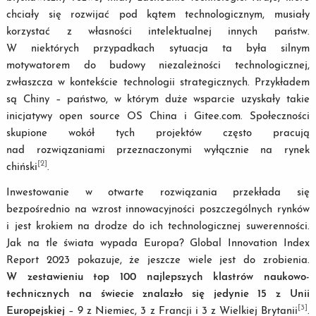
chciały się rozwijać pod kątem technologicznym, musiały
korzystać z własności intelektualnej innych państw.
W niektórych przypadkach sytuacja ta była silnym
motywatorem do budowy niezależności technologicznej,
zwłaszcza w kontekście technologii strategicznych. Przykładem
są Chiny – państwo, w którym duże wsparcie uzyskały takie
inicjatywy open source OS China i Gitee.com. Społeczności
skupione wokół tych projektów często pracują
nad rozwiązaniami przeznaczonymi wyłącznie na rynek
[2]
chiński
.
Inwestowanie w otwarte rozwiązania przekłada się
bezpośrednio na wzrost innowacyjności poszczególnych rynków
i jest krokiem na drodze do ich technologicznej suwerenności.
Jak na tle świata wypada Europa? Global Innovation Index
Report 2023 pokazuje, że jeszcze wiele jest do zrobienia.
W zestawieniu top 100 najlepszych klastrów naukowo-
technicznych na świecie znalazło się jedynie 15 z Unii
[3]
Europejskiej
– 9 z Niemiec, 3 z Francji i 3 z Wielkiej Brytanii
.