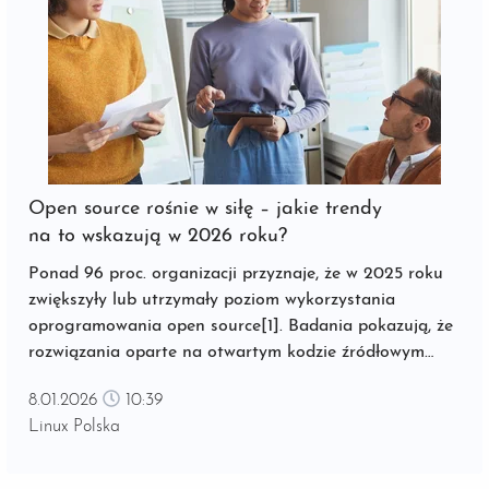
Open source rośnie w siłę – jakie trendy
na to wskazują w 2026 roku?
Ponad 96 proc. organizacji przyznaje, że w 2025 roku
zwiększyły lub utrzymały poziom wykorzystania
oprogramowania open source[1]. Badania pokazują, że
rozwiązania oparte na otwartym kodzie źródłowym
nadal zyskują na znaczeniu, mimo że większość firm
8.01.2026
10:39
korzysta z nich w różnym stopniu już od lat. ...
Linux Polska