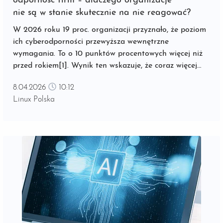
odporność firm – dlaczego organizacje
nie są w stanie skutecznie na nie reagować?
W 2026 roku 19 proc. organizacji przyznało, że poziom
ich cyberodporności przewyższa wewnętrzne
wymagania. To o 10 punktów procentowych więcej niż
przed rokiem[1]. Wynik ten wskazuje, że coraz więcej
organizacji jest dobrze przygotowanych na poważne
8.04.2026
10:12
incydenty cybernetyczne i potrafi skutecznie
Linux Polska
ograniczać ich wpływ na biznes. ...