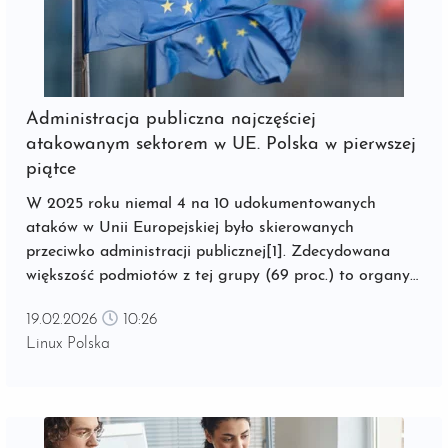
Administracja publiczna najczęściej
atakowanym sektorem w UE. Polska w pierwszej
piątce
W 2025 roku niemal 4 na 10 udokumentowanych
ataków w Unii Europejskiej było skierowanych
przeciwko administracji publicznej[1]. Zdecydowana
większość podmiotów z tej grupy (69 proc.) to organy
centralne, takie jak ministerstwa czy agencje
19.02.2026
10:26
bezpieczeństwa. ...
Linux Polska