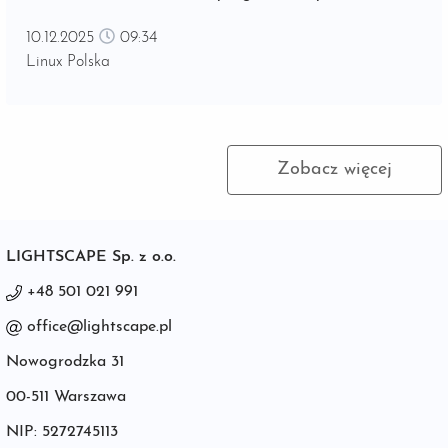
ewolucja, która jest efektem krajowych i unijnych
10.12.2025
09:34
strategii rozwoju oraz oczekiwań konsumentów,
Linux Polska
sukcesywnie zmienia sposób funkcjonowania biznesu,
również w zakresie gromadzenia...
Zobacz więcej
LIGHTSCAPE Sp. z o.o.
+48 501 021 991
office@lightscape.pl
Nowogrodzka 31
00-511 Warszawa
NIP: 5272745113