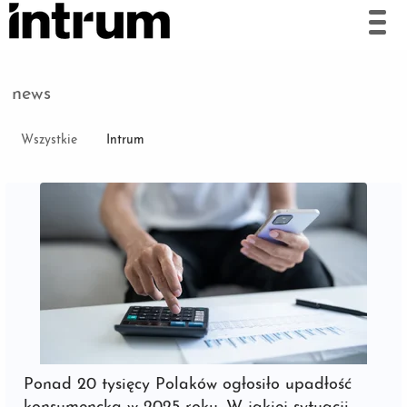
news
Wszystkie
Intrum
Ponad 20 tysięcy Polaków ogłosiło upadłość