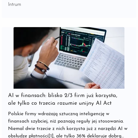
Intrum
utrzymanie się na powierzchni, a opóźnienia w
płatnościach stanowią dla niego...
AI w finansach: blisko 2/3 firm już korzysta,
ale tylko co trzecia rozumie unijny AI Act
Polskie firmy wdrażają sztuczną inteligencję w
finansach szybciej, niż poznają reguły jej stosowania.
Niemal dwie trzecie z nich korzysta już z narzędzi AI w
obsłudze płatności[1], ale tylko 36% deklaruje dobrą