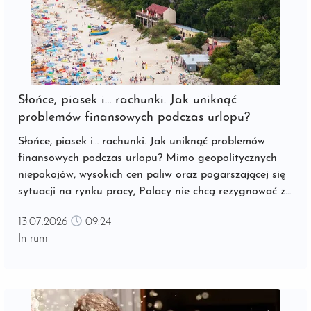
Słońce, piasek i… rachunki. Jak uniknąć
problemów finansowych podczas urlopu?
Słońce, piasek i… rachunki. Jak uniknąć problemów
finansowych podczas urlopu? Mimo geopolitycznych
niepokojów, wysokich cen paliw oraz pogarszającej się
sytuacji na rynku pracy, Polacy nie chcą rezygnować z
wypoczynku – niemal czterech na pięciu badanych
13.07.2026
09:24
planuje wyjazd w sezonie wakacyjnym[1]. ...
Intrum