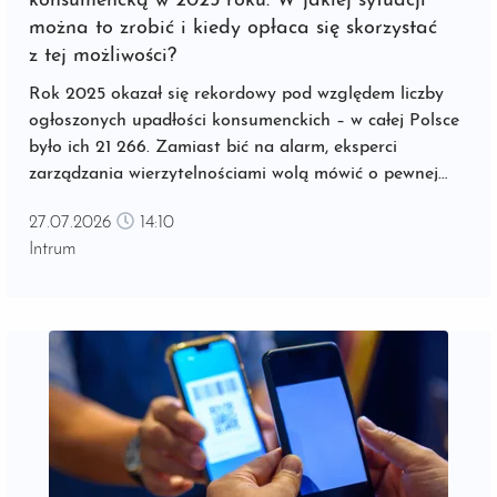
konsumencką w 2025 roku. W jakiej sytuacji
można to zrobić i kiedy opłaca się skorzystać
z tej możliwości?
Rok 2025 okazał się rekordowy pod względem liczby
ogłoszonych upadłości konsumenckich – w całej Polsce
było ich 21 266. Zamiast bić na alarm, eksperci
zarządzania wierzytelnościami wolą mówić o pewnej
stabilizacji, bo łączna liczba przypadków wzrosła o
27.07.2026
14:10
zaledwie kilkadziesiąt w ujęciu rocznym[1]. ...
Intrum