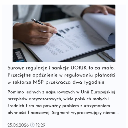
Surowe regulacje i sankcje UOKiK to za mało.
Przeciętne opóźnienie w regulowaniu płatności
w sektorze MŚP przekracza dwa tygodnie
Pomimo jednych z najsurowszych w Unii Europejskiej
przepisów antyzatorowych, wiele polskich małych i
średnich firm ma poważny problem z utrzymaniem
płynności finansowej. Segment wypracowujący niemal
co drugą złotówkę polskiego PKB i zatrudniający
25.06.2026
12:29
prawie siedem milionów pracowników[1] stale walczy o