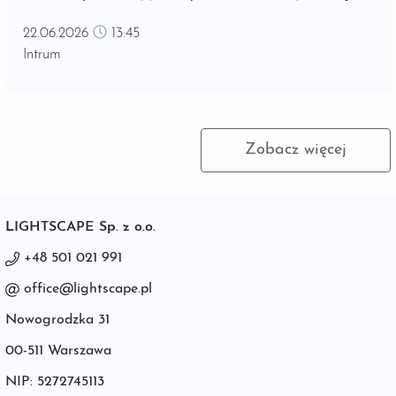
znajomość unijnego rozporządzenia o sztucznej
22.06.2026
13:45
inteligencji (AI Act)[2]. ...
Intrum
Zobacz więcej
LIGHTSCAPE Sp. z o.o.
+48 501 021 991
office@lightscape.pl
Nowogrodzka 31
00-511 Warszawa
NIP: 5272745113