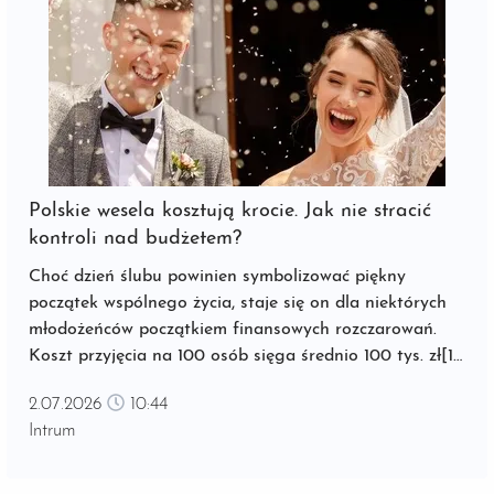
Polskie wesela kosztują krocie. Jak nie stracić
kontroli nad budżetem?
Choć dzień ślubu powinien symbolizować piękny
początek wspólnego życia, staje się on dla niektórych
młodożeńców początkiem finansowych rozczarowań.
Koszt przyjęcia na 100 osób sięga średnio 100 tys. zł[1],
a jego organizacja to dla młodej pary coraz większe
2.07.2026
10:44
wyzwanie. ...
Intrum