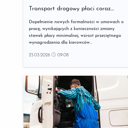
Transport drogowy płaci coraz
więcej – o ile wzrosły koszty
Dopełnienie nowych formalności w umowach o
zatrudnienia w 2026?
pracę, wynikających z konieczności zmiany
stawek płacy minimalnej, wzrost przeciętnego
wynagrodzenia dla kierowców
międzynarodowych oraz wyższe płace
25.03.2026
09:08
sektorowe, które różnią się w zależności od
kraju, to tylko część wyzwań finansowych
przedsiębiorców transportowych w 2026 roku. ...