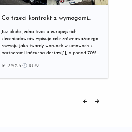
Co trzeci kontrakt z wymogami
ESG. Jak reaguje branża
Już około jedna trzecia europejskich
transportowa?
zleceniodawców wpisuje cele zrównoważonego
rozwoju jako twardy warunek w umowach z
partnerami łańcucha dostaw[1], a ponad 70%
uwzględnia kryteria środowiskowe w procesach
16.12.2025
10:39
przetargowych[2]. ...