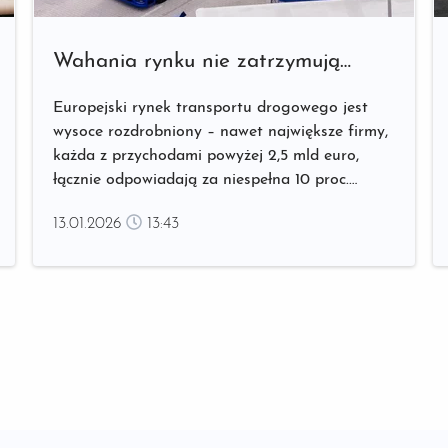
Wahania rynku nie zatrzymują
liderów. Klucz do stabilności
Europejski rynek transportu drogowego jest
w europejskim transporcie
wysoce rozdrobniony – nawet największe firmy,
każda z przychodami powyżej 2,5 mld euro,
łącznie odpowiadają za niespełna 10 proc.
całego rynku1. W takim fragmentarycznym
13.01.2026
13:43
środowisku sukces przedsiębiorstw TSL nie
wynika wyłącznie z wielkości floty, lecz przede
wszystkim z utrzymywania długotrwałych relacji
z klientami, które pozwalają...