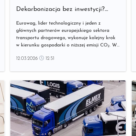
Dekarbonizacja bez inwestycji?
Eurowag z FincoEnergies otwiera
Eurowag, lider technologiczny i jeden z
przewoźnikom drogę do niższych
głównych partnerów europejskiego sektora
emisji CO₂
transportu drogowego, wykonuje kolejny krok
w kierunku gospodarki o niższej emisji CO₂. W
strategicznej współpracy z FincoEnergies,
12.03.2026
12:51
dostawcą paliw niskoemisyjnych i rozwiązań
dekarbonizacyjnych, Eurowag wprowadza
usługę Biofuel Swap. ...