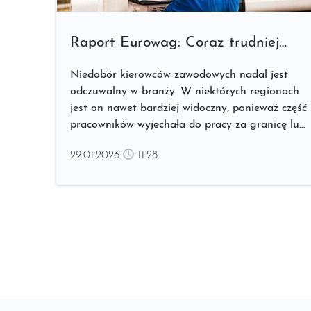
Raport Eurowag: Coraz trudniej
o kierowców ciężarówek - jak
Niedobór kierowców zawodowych nadal jest
mierzyć się z tym wyzwaniem?
odczuwalny w branży. W niektórych regionach
jest on nawet bardziej widoczny, ponieważ część
pracowników wyjechała do pracy za granicę lub
przekwalifikowała się. Najnowszy raport
29.01.2026
11:28
rynkowy Eurowag dotyczący transportu
drogowego pokazuje, jak z brakiem kierowców
radzą sobie przedsiębiorstwa z Polski, Czech,
Słowacji, Węgier, Rumunii, Hiszpanii...