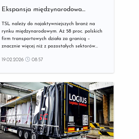
Ekspansja międzynarodowa
w sektorze TSL – jak technologia
TSL należy do najaktywniejszych branż na
obniża koszty, ogranicza pomyłki
rynku międzynarodowym. Aż 58 proc. polskich
i upraszcza płatności?
firm transportowych działa za granicą –
znacznie więcej niż z pozostałych sektorów
gospodarki[1]. Nasi przewoźnicy ugruntowali
19.02.2026
08:57
sobie silną pozycję w Europie. ...