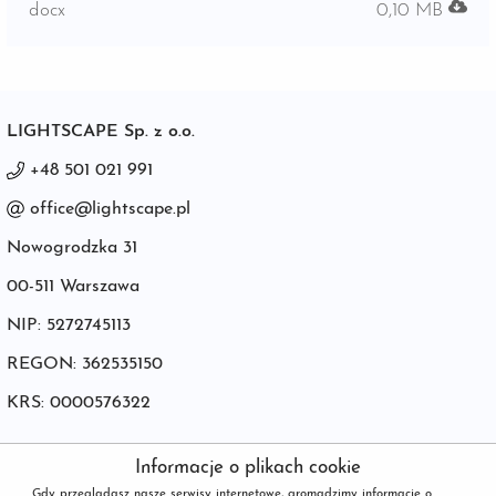
docx
0,10 MB
LIGHTSCAPE Sp. z o.o.
+48 501 021 991
office@lightscape.pl
Nowogrodzka 31
00-511 Warszawa
NIP: 5272745113
REGON: 362535150
KRS: 0000576322
Informacje o plikach cookie
© POWERED BY
netPR.pl
Gdy przeglądasz nasze serwisy internetowe, gromadzimy informacje o