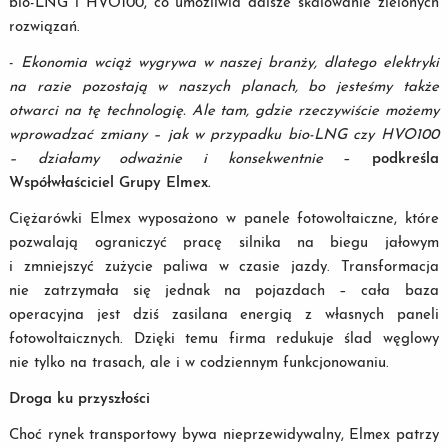
bio-LNG i HVO100, co umożliwia dalsze skalowanie zielonych
rozwiązań.
-
Ekonomia wciąż wygrywa w naszej branży, dlatego elektryki
na razie pozostają w naszych planach, bo jesteśmy także
otwarci na tę technologię. Ale tam, gdzie rzeczywiście możemy
wprowadzać zmiany – jak w przypadku bio-LNG czy HVO100
– działamy odważnie i konsekwentnie
–
podkreśla
Współwłaściciel Grupy Elmex.
Ciężarówki Elmex wyposażono w panele fotowoltaiczne, które
pozwalają ograniczyć pracę silnika na biegu jałowym
i zmniejszyć zużycie paliwa w czasie jazdy. Transformacja
nie zatrzymała się jednak na pojazdach – cała baza
operacyjna jest dziś zasilana energią z własnych paneli
fotowoltaicznych. Dzięki temu firma redukuje ślad węglowy
nie tylko na trasach, ale i w codziennym funkcjonowaniu.
Droga ku przyszłości
Choć rynek transportowy bywa nieprzewidywalny, Elmex patrzy