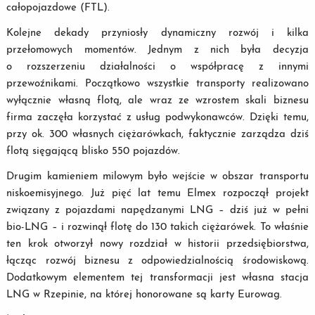
całopojazdowe (FTL).
Kolejne dekady przyniosły dynamiczny rozwój i kilka
przełomowych momentów. Jednym z nich była decyzja
o rozszerzeniu działalności o współpracę z innymi
przewoźnikami. Początkowo wszystkie transporty realizowano
wyłącznie własną flotą, ale wraz ze wzrostem skali biznesu
firma zaczęła korzystać z usług podwykonawców. Dzięki temu,
przy ok. 300 własnych ciężarówkach, faktycznie zarządza dziś
flotą sięgającą blisko 550 pojazdów.
Drugim kamieniem milowym było wejście w obszar transportu
niskoemisyjnego. Już pięć lat temu Elmex rozpoczął projekt
związany z pojazdami napędzanymi LNG – dziś już w pełni
bio-LNG – i rozwinął flotę do 130 takich ciężarówek. To właśnie
ten krok otworzył nowy rozdział w historii przedsiębiorstwa,
łącząc rozwój biznesu z odpowiedzialnością środowiskową.
Dodatkowym elementem tej transformacji jest własna stacja
LNG w Rzepinie, na której honorowane są karty Eurowag.