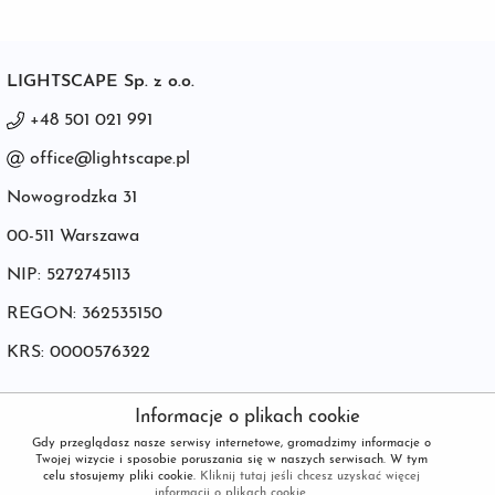
LIGHTSCAPE Sp. z o.o.
+48 501 021 991
office@lightscape.pl
Nowogrodzka 31
00-511 Warszawa
NIP: 5272745113
REGON: 362535150
KRS: 0000576322
Informacje o plikach cookie
© POWERED BY
netPR.pl
Gdy przeglądasz nasze serwisy internetowe, gromadzimy informacje o
Twojej wizycie i sposobie poruszania się w naszych serwisach. W tym
celu stosujemy pliki cookie.
Kliknij tutaj jeśli chcesz uzyskać więcej
FACEBOOK
LINKEDIN
informacji o plikach cookie.