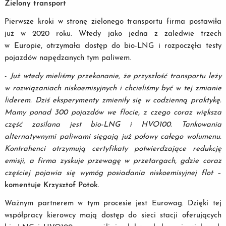
Zielony transport
Pierwsze kroki w stronę zielonego transportu firma postawiła
już w 2020 roku. Wtedy jako jedna z zaledwie trzech
w Europie, otrzymała dostęp do bio-LNG i rozpoczęła testy
pojazdów napędzanych tym paliwem.
-
Już wtedy mieliśmy przekonanie, że przyszłość transportu leży
w rozwiązaniach niskoemisyjnych i chcieliśmy być w tej zmianie
liderem. Dziś eksperymenty zmieniły się w codzienną praktykę.
Mamy ponad 300 pojazdów we flocie, z czego coraz większa
część zasilana jest bio-LNG i HVO100. Tankowania
alternatywnymi paliwami sięgają
już połowy całego wolumenu.
Kontrahenci otrzymują certyfikaty potwierdzające redukcję
emisji, a firma zyskuje przewagę w przetargach, gdzie coraz
częściej pojawia się wymóg posiadania niskoemisyjnej flot
–
komentuje Krzysztof Potok.
Ważnym partnerem w tym procesie jest Eurowag. Dzięki tej
współpracy kierowcy mają dostęp do sieci stacji oferujących