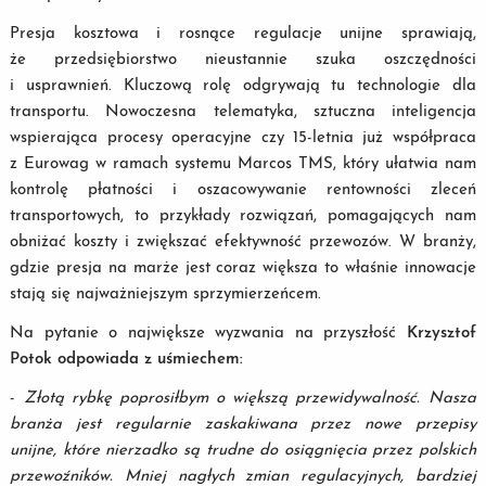
Presja kosztowa i rosnące regulacje unijne sprawiają,
że przedsiębiorstwo nieustannie szuka oszczędności
i usprawnień. Kluczową rolę odgrywają tu technologie dla
transportu. Nowoczesna telematyka, sztuczna inteligencja
wspierająca procesy operacyjne czy 15-letnia już współpraca
z Eurowag w ramach systemu Marcos TMS, który ułatwia nam
kontrolę płatności i oszacowywanie rentowności zleceń
transportowych, to przykłady rozwiązań, pomagających nam
obniżać koszty i zwiększać efektywność przewozów. W branży,
gdzie presja na marże jest coraz większa to właśnie innowacje
stają się najważniejszym sprzymierzeńcem.
Na pytanie o największe wyzwania na przyszłość
Krzysztof
Potok odpowiada z uśmiechem:
-
Złotą rybkę poprosiłbym o większą przewidywalność. Nasza
branża jest regularnie zaskakiwana przez nowe przepisy
unijne, które nierzadko są trudne do osiągnięcia przez polskich
przewoźników. Mniej nagłych zmian regulacyjnych, bardziej