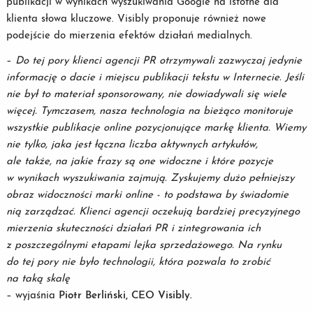
publikacji w wynikach wyszukiwania Google na istotne dla
klienta słowa kluczowe. Visibly proponuje również nowe
podejście do mierzenia efektów działań medialnych.
–
Do tej pory klienci agencji PR otrzymywali zazwyczaj jedynie
informację o dacie i miejscu publikacji tekstu w Internecie. Jeśli
nie był to materiał sponsorowany, nie dowiadywali się wiele
więcej. Tymczasem, nasza technologia na bieżąco monitoruje
wszystkie publikacje online pozycjonujące markę klienta. Wiemy
nie tylko, jaka jest łączna liczba aktywnych artykułów,
ale także, na jakie frazy są one widoczne i które pozycje
w wynikach wyszukiwania zajmują. Zyskujemy dużo pełniejszy
obraz widoczności marki online - to podstawa by świadomie
nią zarządzać. Klienci agencji oczekują bardziej precyzyjnego
mierzenia skuteczności działań PR i zintegrowania ich
z poszczególnymi etapami lejka sprzedażowego. Na rynku
do tej pory nie było technologii, która pozwala to zrobić
na taką skalę
– wyjaśnia
Piotr Berliński, CEO Visibly.