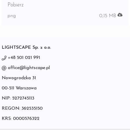
Pobierz
png
0,15 MB
LIGHTSCAPE Sp. z o.o.
+48 501 021 991
office@lightscape.pl
Nowogrodzka 31
00-511 Warszawa
NIP: 5272745113
REGON: 362535150
KRS: 0000576322