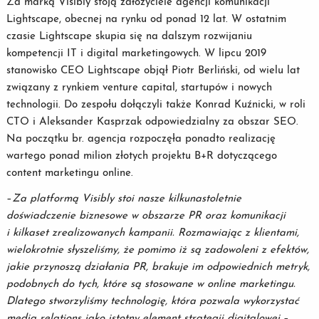
Za marką Visibly stoją założyciele agencji komunikacji
Lightscape, obecnej na rynku od ponad 12 lat. W ostatnim
czasie Lightscape skupia się na dalszym rozwijaniu
kompetencji IT i digital marketingowych. W lipcu 2019
stanowisko CEO Lightscape objął Piotr Berliński, od wielu lat
związany z rynkiem venture capital, startupów i nowych
technologii. Do zespołu dołączyli także Konrad Kuźnicki, w roli
CTO i Aleksander Kasprzak odpowiedzialny za obszar SEO.
Na początku br. agencja rozpoczęła ponadto realizację
wartego ponad milion złotych projektu B+R dotyczącego
content marketingu online.
–
Za platformą Visibly stoi nasze kilkunastoletnie
doświadczenie biznesowe w obszarze PR oraz komunikacji
i kilkaset zrealizowanych kampanii. Rozmawiając z klientami,
wielokrotnie słyszeliśmy, że pomimo iż są zadowoleni z efektów,
jakie przynoszą działania PR, brakuje im odpowiednich metryk,
podobnych do tych, które są stosowane w online marketingu.
Dlatego stworzyliśmy technologię, która pozwala wykorzystać
media relations jako istotny element strategii digitalowej
–