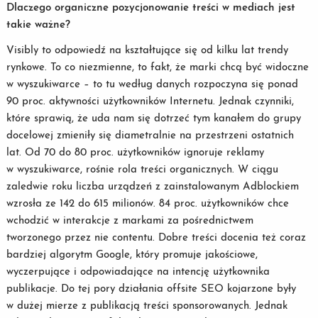
Dlaczego organiczne pozycjonowanie treści w mediach jest
takie ważne?
Visibly to odpowiedź na kształtujące się od kilku lat trendy
rynkowe. To co niezmienne, to fakt, że marki chcą być widoczne
w wyszukiwarce – to tu według danych rozpoczyna się ponad
90 proc. aktywności użytkowników Internetu. Jednak czynniki,
które sprawią, że uda nam się dotrzeć tym kanałem do grupy
docelowej zmieniły się diametralnie na przestrzeni ostatnich
lat. Od 70 do 80 proc. użytkowników ignoruje reklamy
w wyszukiwarce, rośnie rola treści organicznych. W ciągu
zaledwie roku liczba urządzeń z zainstalowanym Adblockiem
wzrosła ze 142 do 615 milionów. 84 proc. użytkowników chce
wchodzić w interakcje z markami za pośrednictwem
tworzonego przez nie contentu. Dobre treści docenia też coraz
bardziej algorytm Google, który promuje jakościowe,
wyczerpujące i odpowiadające na intencję użytkownika
publikacje. Do tej pory działania offsite SEO kojarzone były
w dużej mierze z publikacją treści sponsorowanych. Jednak