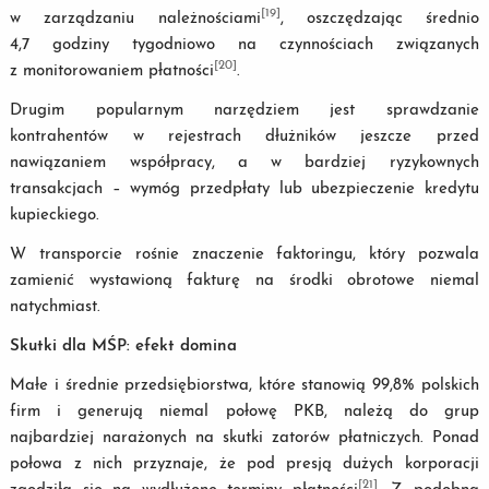
[19]
w zarządzaniu należnościami
, oszczędzając średnio
4,7 godziny tygodniowo na czynnościach związanych
[20]
z monitorowaniem płatności
.
Drugim popularnym narzędziem jest sprawdzanie
kontrahentów w rejestrach dłużników jeszcze przed
nawiązaniem współpracy, a w bardziej ryzykownych
transakcjach – wymóg przedpłaty lub ubezpieczenie kredytu
kupieckiego.
W transporcie rośnie znaczenie faktoringu, który pozwala
zamienić wystawioną fakturę na środki obrotowe niemal
natychmiast.
Skutki dla MŚP: efekt domina
Małe i średnie przedsiębiorstwa, które stanowią 99,8% polskich
firm i generują niemal połowę PKB, należą do grup
najbardziej narażonych na skutki zatorów płatniczych. Ponad
połowa z nich przyznaje, że pod presją dużych korporacji
[21]