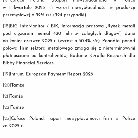
[17]
Coface Poland, „Raport niewypłacalności w Polsce
w I kwartale 2025 r.”: wzrost niewypłacalności w produkcji
przemysłowej o 32% r/r (324 przypadki)
[18]
BIG InfoMonitor / BIK, informacja prasowa „Rynek metali
pod ciężarem niemal 420 mln zł zaległych długów”, dane
na koniec czerwca 2025 r. (wzrost o 30,4% r/r). Ponadto: ponad
połowa firm sektora metalowego zmaga się z nieterminowymi
płatnościami od kontrahentów; Badanie Keralla Research dla
Bibby Financial Services
[19]
Intrum, European Payment Report 2026
[20]
Tamże
[21]
Tamże
[22]
Tamże
[23]
Coface Poland, raport niewypłacalności firm w Polsce
za 2025 r.