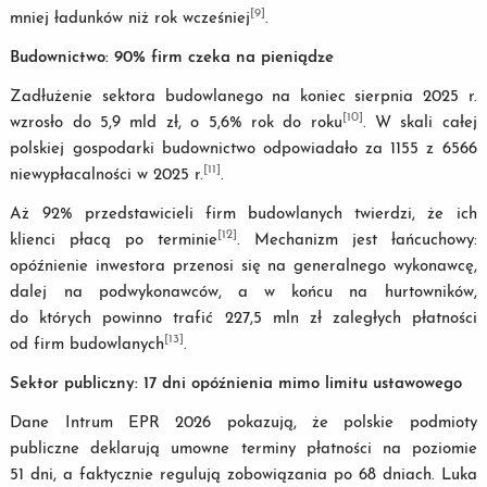
[9]
mniej ładunków niż rok wcześniej
.
Budownictwo: 90% firm czeka na pieniądze
Zadłużenie sektora budowlanego na koniec sierpnia 2025 r.
[10]
wzrosło do 5,9 mld zł, o 5,6% rok do roku
. W skali całej
polskiej gospodarki budownictwo odpowiadało za 1155 z 6566
[11]
niewypłacalności w 2025 r.
.
Aż 92% przedstawicieli firm budowlanych twierdzi, że ich
[12]
klienci płacą po terminie
. Mechanizm jest łańcuchowy:
opóźnienie inwestora przenosi się na generalnego wykonawcę,
dalej na podwykonawców, a w końcu na hurtowników,
do których powinno trafić 227,5 mln zł zaległych płatności
[13]
od firm budowlanych
.
Sektor publiczny: 17 dni opóźnienia mimo limitu ustawowego
Dane Intrum EPR 2026 pokazują, że polskie podmioty
publiczne deklarują umowne terminy płatności na poziomie
51 dni, a faktycznie regulują zobowiązania po 68 dniach. Luka