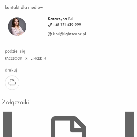
kontakt dla mediów
Katarzyna Bil
+48 731 439 999
k.bil@lightscape.pl
podziel się
FACEBOOK
X
LINKEDIN
drukuj
Załączniki