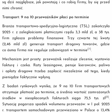
są dziś najgłębsze, jak powstają i co robią firmy, by się przed
nimi chronić.
Transport: 9 na 10 przewoźników płaci po terminie
Branża transportowo-spedycyjno-logistyczna (TSL) zakończyła
2025 r. z zaległościami płatniczymi rzędu 3,3 mld zł, a 38 tys.
firm zgłasza problemy finansowe. Trzy czwarte tej kwoty
(2,46 mld zł) generuje transport drogowy towarów, gdzie
[7]
co ósma firma nie reguluje zobowiązań w terminie
.
Mechanizm jest prosty: przewoźnik realizuje zlecenie, wystawia
fakturę i czeka. Raty leasingowe, pensje kierowców, paliwo
i opłaty drogowe trzeba zapłacić niezależnie od tego, kiedy
pieniądze faktycznie wpłyną.
Z badań rynkowych wynika, że 9 na 10 firm transportowych
otrzymuje płatność po terminie, a średnia wartość zamrożonych
[8]
środków w nieopłaconych fakturach sięga 75,5 tys. zł
.
Sytuację pogarsza spadek wolumenu przewozów: w I poł. 2025
r. transportem samochodowym przewieziono w Polsce o 13,4%