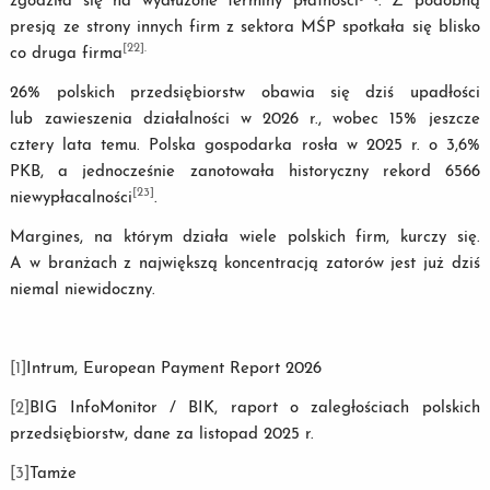
zgodziła się na wydłużone terminy płatności
. Z podobną
presją ze strony innych firm z sektora MŚP spotkała się blisko
[22]
.
co druga firma
26% polskich przedsiębiorstw obawia się dziś upadłości
lub zawieszenia działalności w 2026 r., wobec 15% jeszcze
cztery lata temu. Polska gospodarka rosła w 2025 r. o 3,6%
PKB, a jednocześnie zanotowała historyczny rekord 6566
[23]
niewypłacalności
.
Margines, na którym działa wiele polskich firm, kurczy się.
A w branżach z największą koncentracją zatorów jest już dziś
niemal niewidoczny.
[1]
Intrum, European Payment Report 2026
[2]
BIG InfoMonitor / BIK, raport o zaległościach polskich
przedsiębiorstw, dane za listopad 2025 r.
[3]
Tamże