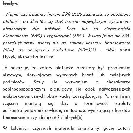
kredytu
- Najnowsze badanie Intrum EPR 2026 zaznacza, że opóźnione
płatności od klientów są dziś trzecim największym wyzwaniem
biznesowym dla polskich firm: tuż za niepewnością
ekonomiczną (66%) i regulacjami (65%). Wskazuje na nie 63%
przedsiębiorstw, więcej niż na zmiany kosztów finansowania
(61%) czy obciążenia podatkowe (60%)
[5]
– mówi
Anna
Hyżyk, ekspertka Intrum.
To pokazuje, że zatory płatnicze przestały być problemem
niszowym, dotykającym wybranych branż lub mniejszych
podmiotów. Stały się wyzwaniem o charakterze
ogólnogospodarczym, plasującym się obok najważniejszych
makroekonomicznych obaw kadry zarządzającej. Polskie firmy
częściej martwią się dziś o terminowość zapłaty
od kontrahentów niż o własną rentowność wynikającą z kosztów
finansowania czy obciążeń fiskalnych
[6]
.
W kolejnych częściach materiału omawiamy, gdzie zatory