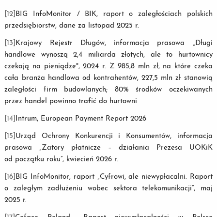
[12]
BIG InfoMonitor / BIK, raport o zaległościach polskich
przedsiębiorstw, dane za listopad 2025 r.
[13]
Krajowy Rejestr Długów, informacja prasowa „Długi
handlowe wynoszą 2,4 miliarda złotych, ale to hurtownicy
czekają na pieniądze", 2024 r. Z 985,8 mln zł, na które czeka
cała branża handlowa od kontrahentów, 227,5 mln zł stanowią
zaległości firm budowlanych; 80% środków oczekiwanych
przez handel powinno trafić do hurtowni
[14]
Intrum, European Payment Report 2026
[15]
Urząd Ochrony Konkurencji i Konsumentów, informacja
prasowa „Zatory płatnicze – działania Prezesa UOKiK
od początku roku”, kwiecień 2026 r.
[16]
BIG InfoMonitor, raport „Cyfrowi, ale niewypłacalni. Raport
o zaległym zadłużeniu wobec sektora telekomunikacji”, maj
2025 r.