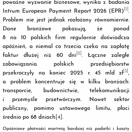
poważne wyzwanie biznesowe, wynika z badania
[1]
Intrum European Payment Report 2026 (EPR)
.
Problem nie jest jednak rozłożony równomiernie.
Dane branżowe pokazują, że ponad
8 na 10 polskich firm regularnie doświadcza
opóźnień, a niemal co trzecia czeka na zapłatę
[2]
faktur dłużej niż 60 dni
. Łączne zaległe
zobowiązania polskich przedsiębiorstw
[3]
przekroczyły na koniec 2025 r. 45 mld zł
,
a problem koncentruje się w kilku branżach:
transporcie, budownictwie, telekomunikacji
i przemyśle przetwórczym. Nawet sektor
publiczny, pomimo ustawowego limitu, płaci
średnio po 68 dniach
[4]
.
Opóźnione płatności martwią bardziej niż podatki i koszty