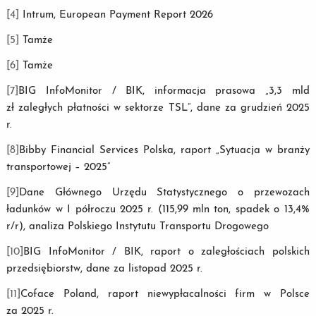
[4]
Intrum, European Payment Report 2026
[5]
Tamże
[6]
Tamże
[7]
BIG InfoMonitor / BIK, informacja prasowa „3,3 mld
zł zaległych płatności w sektorze TSL”, dane za grudzień 2025
r.
[8]
Bibby Financial Services Polska, raport „Sytuacja w branży
transportowej – 2025”
[9]
Dane Głównego Urzędu Statystycznego o przewozach
ładunków w I półroczu 2025 r. (115,99 mln ton, spadek o 13,4%
r/r), analiza Polskiego Instytutu Transportu Drogowego
[10]
BIG InfoMonitor / BIK, raport o zaległościach polskich
przedsiębiorstw, dane za listopad 2025 r.
[11]
Coface Poland, raport niewypłacalności firm w Polsce
za 2025 r.