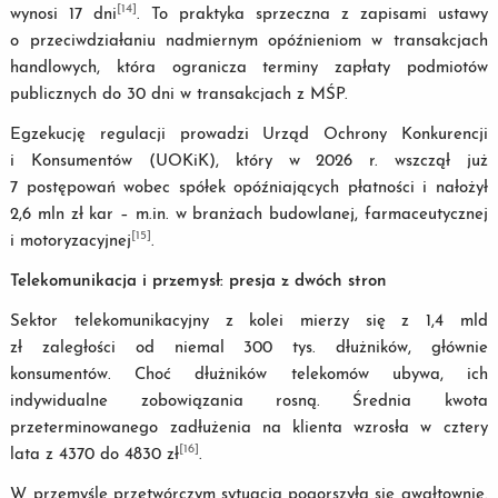
[14]
wynosi 17 dni
. To praktyka sprzeczna z zapisami ustawy
o przeciwdziałaniu nadmiernym opóźnieniom w transakcjach
handlowych, która ogranicza terminy zapłaty podmiotów
publicznych do 30 dni w transakcjach z MŚP.
Egzekucję regulacji prowadzi Urząd Ochrony Konkurencji
i Konsumentów (UOKiK), który w 2026 r. wszczął już
7 postępowań wobec spółek opóźniających płatności i nałożył
2,6 mln zł kar – m.in. w branżach budowlanej, farmaceutycznej
[15]
i motoryzacyjnej
.
Telekomunikacja i przemysł: presja z dwóch stron
Sektor telekomunikacyjny z kolei mierzy się z 1,4 mld
zł zaległości od niemal 300 tys. dłużników, głównie
konsumentów. Choć dłużników telekomów ubywa, ich
indywidualne zobowiązania rosną. Średnia kwota
przeterminowanego zadłużenia na klienta wzrosła w cztery
[16]
lata z 4370 do 4830 zł
.
W przemyśle przetwórczym sytuacja pogorszyła się gwałtownie.