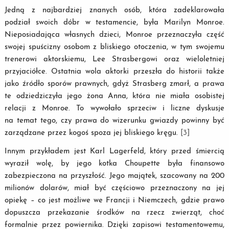
Jedną z najbardziej znanych osób, która zadeklarowała
podział swoich dóbr w testamencie, była Marilyn Monroe.
Nieposiadająca własnych dzieci, Monroe przeznaczyła część
swojej spuścizny osobom z bliskiego otoczenia, w tym swojemu
trenerowi aktorskiemu, Lee Strasbergowi oraz wieloletniej
przyjaciółce. Ostatnia wola aktorki przeszła do historii także
jako źródło sporów prawnych, gdyż Strasberg zmarł, a prawa
te odziedziczyła jego żona Anna, która nie miała osobistej
relacji z Monroe. To wywołało sprzeciw i liczne dyskusje
na temat tego, czy prawa do wizerunku gwiazdy powinny być
zarządzane przez kogoś spoza jej bliskiego kręgu.
[3]
Innym przykładem jest Karl Lagerfeld, który przed śmiercią
wyraził wolę, by jego kotka Choupette była finansowo
zabezpieczona na przyszłość. Jego majątek, szacowany na 200
milionów dolarów, miał być częściowo przeznaczony na jej
opiekę – co jest możliwe we Francji i Niemczech, gdzie prawo
dopuszcza przekazanie środków na rzecz zwierząt, choć
formalnie przez powiernika. Dzięki zapisowi testamentowemu,