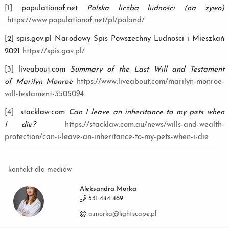
[1]
populationof.net
Polska liczba ludności (na żywo)
https://www.populationof.net/pl/poland/
[2] spis.gov.pl Narodowy Spis Powszechny Ludności i Mieszkań
2021
https://spis.gov.pl/
[3]
liveabout.com
Summary of the Last Will and Testament
of Marilyn Monroe
https://www.liveabout.com/marilyn-monroe-
will-testament-3505094
[4]
stacklaw.com
Can I leave an inheritance to my pets when
I die?
https://stacklaw.com.au/news/wills-and-wealth-
protection/can-i-leave-an-inheritance-to-my-pets-when-i-die
kontakt dla mediów
Aleksandra Morka
531 444 469
a.morka@lightscape.pl