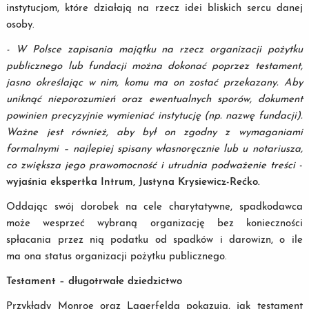
instytucjom, które działają na rzecz idei bliskich sercu danej
osoby.
- W Polsce zapisania majątku na rzecz organizacji pożytku
publicznego lub fundacji można dokonać poprzez testament,
jasno określając w nim, komu ma on zostać przekazany. Aby
uniknąć nieporozumień oraz ewentualnych sporów, dokument
powinien precyzyjnie wymieniać instytucję (np. nazwę fundacji).
Ważne jest również, aby był on zgodny z wymaganiami
formalnymi – najlepiej spisany własnoręcznie lub u notariusza,
co zwiększa jego prawomocność i utrudnia podważenie treści
-
wyjaśnia ekspertka Intrum, Justyna Krysiewicz-Rećko.
Oddając swój dorobek na cele charytatywne, spadkodawca
może wesprzeć wybraną organizację bez konieczności
spłacania przez nią podatku od spadków i darowizn, o ile
ma ona status organizacji pożytku publicznego.
Testament – długotrwałe dziedzictwo
Przykłady Monroe oraz Lagerfelda pokazują, jak testament