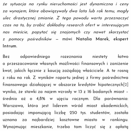
że sytuacja na rynku nieruchomości jest dynamiczna i ceny
za wynajem, które obowiązywały dwa lata lub rok temu, mogły
ulec drastycznej zmianie. Z tego powodu warto przeznaczyć
czas na to, by zrobić dokładny research ofert w interesującym
nas mieście, popytać się znajomych czy nawet skorzystać
z pomocy pośredników —
mówi
Natalia Marek, ekspert
Intrum.
Bez odpowiedniego rozeznania niestety łatwo
o przeszacowanie własnych możliwości finansowych i zaniżenie
kwot, jakich łącznie z kaucją zażądają właściciele. A te rosną
z roku na rok. Z wyników raportu jednej z firmy pośrednictwa
finansowego działającej w obszarze kredytów hipotecznych
[2]
wynika, że stawki za najem wzrosły w 13 z 16 badanych miast –
średnio aż o 4,8% w ujęciu rocznym. Dla porównania:
Warszawa, która jest liderem wśród miast akademickich,
posiadając imponującą liczbę 250 tys. studentów, została
uznana za najbardziej kosztowne miasto w rankingu.
Wynajmując mieszkanie, trzeba tam liczyć się z opłatą