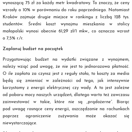
wynoszącą 75 zł za każdy metr kwadratowy. To znaczy, że ceny
wzrosły o 10% w porównaniu do roku poprzedniego. Natomiast
Kraków zajmuje drugie miejsce w rankingu z liczbą 128 tys.
studentów. Średni koszt wynajmu mieszkania w stolicy
małopolski wynosi obecnie 61,29 zł/1 mkw., co oznacza wzrost
o 7,5% r./r.
Zaplanuj budżet na początek
Przygotowując budżet na wydatki związane z wynajmem,
należy wziąć pod uwagę, że nie jest to jednorazowa płatność.
O ile zapłata za czynsz jest z reguły stała, to koszty za media
będą się zmieniać w zależności od tego, jak intensywnie
korzystamy z energii elektrycznej czy wody. A to jest zależne
od poboru mocy naszych urządzeń, dlatego warto też zawczasu
zainwestować w takie, które nie są „prądożerne”. Biorąc
pod uwagę rosnące ceny energii, oszczędzanie na rachunkach
poprzez ograniczenie zużywania może okazać się
niewystarczające.