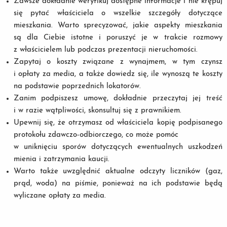
Zawsze dokładnie weryfikuj dostępne informacje i nie krępuj
się pytać właściciela o wszelkie szczegóły dotyczące
mieszkania. Warto sprecyzować, jakie aspekty mieszkania
są dla Ciebie istotne i poruszyć je w trakcie rozmowy
z właścicielem lub podczas prezentacji nieruchomości.
Zapytaj o koszty związane z wynajmem, w tym czynsz
i opłaty za media, a także dowiedz się, ile wynoszą te koszty
na podstawie poprzednich lokatorów.
Zanim podpiszesz umowę, dokładnie przeczytaj jej treść
i w razie wątpliwości, skonsultuj się z prawnikiem.
Upewnij się, że otrzymasz od właściciela kopię podpisanego
protokołu zdawczo-odbiorczego, co może pomóc
w uniknięciu sporów dotyczących ewentualnych uszkodzeń
mienia i zatrzymania kaucji.
Warto także uwzględnić aktualne odczyty liczników (gaz,
prąd, woda) na piśmie, ponieważ na ich podstawie będą
wyliczane opłaty za media.