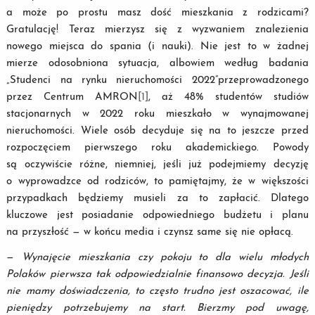
a może po prostu masz dość mieszkania z rodzicami?
Gratulację! Teraz mierzysz się z wyzwaniem znalezienia
nowego miejsca do spania (i nauki). Nie jest to w żadnej
mierze odosobniona sytuacja, albowiem według badania
„Studenci na rynku nieruchomości 2022”przeprowadzonego
przez Centrum AMRON
[1]
, aż 48% studentów studiów
stacjonarnych w 2022 roku mieszkało w wynajmowanej
nieruchomości. Wiele osób decyduje się na to jeszcze przed
rozpoczęciem pierwszego roku akademickiego. Powody
są oczywiście różne, niemniej, jeśli już podejmiemy decyzję
o wyprowadzce od rodziców, to pamiętajmy, że w większości
przypadkach będziemy musieli za to zapłacić. Dlatego
kluczowe jest posiadanie odpowiedniego budżetu i planu
na przyszłość — w końcu media i czynsz same się nie opłacą.
—
Wynajęcie mieszkania czy pokoju to dla wielu młodych
Polaków pierwsza tak odpowiedzialnie finansowo decyzja. Jeśli
nie mamy doświadczenia, to często trudno jest oszacować, ile
pieniędzy potrzebujemy na start. Bierzmy pod uwagę,