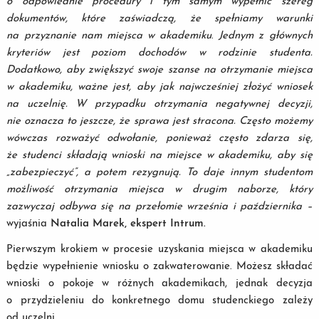
o odpowiednie procedury i tym samym wypełnić szereg
dokumentów, które zaświadczą, że spełniamy warunki
na przyznanie nam miejsca w akademiku
.
Jednym z głównych
kryteriów jest poziom dochodów w rodzinie studenta.
Dodatkowo, aby zwiększyć swoje szanse na otrzymanie miejsca
w akademiku, ważne jest, aby jak najwcześniej złożyć wniosek
na uczelnię. W przypadku otrzymania negatywnej decyzji,
nie oznacza to jeszcze, że sprawa jest stracona. Często możemy
wówczas rozważyć odwołanie, ponieważ często zdarza się,
że studenci składają wnioski na miejsce w akademiku, aby się
„zabezpieczyć”, a potem rezygnują. To daje innym studentom
możliwość otrzymania miejsca w drugim naborze, który
zazwyczaj odbywa się na przełomie września i października –
wyjaśnia
Natalia Marek, ekspert Intrum.
Pierwszym krokiem w procesie uzyskania miejsca w akademiku
będzie wypełnienie wniosku o zakwaterowanie. Możesz składać
wnioski o pokoje w różnych akademikach, jednak decyzja
o przydzieleniu do konkretnego domu studenckiego zależy
od uczelni.