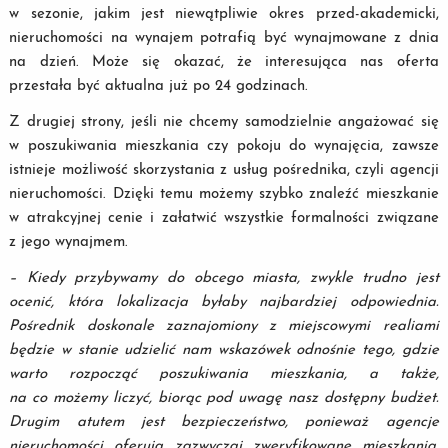
w sezonie, jakim jest niewątpliwie okres przed-akademicki,
nieruchomości na wynajem potrafią być wynajmowane z dnia
na dzień. Może się okazać, że interesująca nas oferta
przestała być aktualna już po 24 godzinach.
Z drugiej strony, jeśli nie chcemy samodzielnie angażować się
w poszukiwania mieszkania czy pokoju do wynajęcia, zawsze
istnieje możliwość skorzystania z usług pośrednika, czyli agencji
nieruchomości. Dzięki temu możemy szybko znaleźć mieszkanie
w atrakcyjnej cenie i załatwić wszystkie formalności związane
z jego wynajmem.
–
Kiedy przybywamy do obcego miasta, zwykle trudno jest
ocenić, która lokalizacja byłaby najbardziej odpowiednia.
Pośrednik doskonale zaznajomiony z miejscowymi realiami
będzie w stanie udzielić nam wskazówek odnośnie tego, gdzie
warto rozpocząć poszukiwania mieszkania, a także,
na co możemy liczyć, biorąc pod uwagę nasz dostępny budżet.
Drugim atutem jest bezpieczeństwo, ponieważ agencje
nieruchomości oferują zazwyczaj zweryfikowane mieszkania.