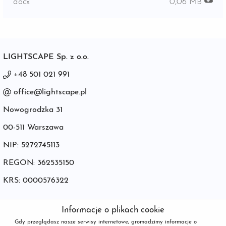
docx
0,06 MB
LIGHTSCAPE Sp. z o.o.
+48 501 021 991
office@lightscape.pl
Nowogrodzka 31
00-511 Warszawa
NIP: 5272745113
REGON: 362535150
KRS: 0000576322
Informacje o plikach cookie
© POWERED BY
netPR.pl
Gdy przeglądasz nasze serwisy internetowe, gromadzimy informacje o