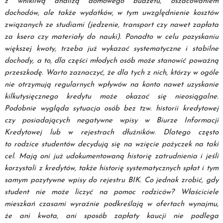
z wnikliwą analizą domowego budżetu, oszacowaniem
dochodów, ale także wydatków, w tym uwzględnienie kosztów
związanych ze studiami (jedzenie, transport czy nawet zapłata
za ksero czy materiały do nauki). Ponadto w celu pozyskaniu
większej kwoty, trzeba już wykazać systematyczne i stabilne
dochody,
a to, dla części młodych osób może stanowić poważną
przeszkodę. Warto zaznaczyć, że dla tych z nich, którzy w ogóle
nie otrzymują regularnych wpływów na konto nawet uzyskanie
kilkutysięcznego kredytu może okazać się nieosiągalne.
Podobnie wygląda sytuacja osób bez tzw. historii kredytowej
czy posiadających negatywne wpisy w Biurze Informacji
Kredytowej lub w rejestrach dłużników. Dlatego często
to rodzice studentów decydują się na wzięcie pożyczek na taki
cel. Mają oni już udokumentowaną historię zatrudnienia i jeśli
korzystali z kredytów, także historię systematycznych spłat i tym
samym pozytywne wpisy do rejestru BIK. Co jednak zrobić, gdy
student nie może liczyć na pomoc rodziców? Właściciele
mieszkań czasami wyraźnie podkreślają w ofertach wynajmu,
że ani kwota, ani sposób zapłaty kaucji nie podlega