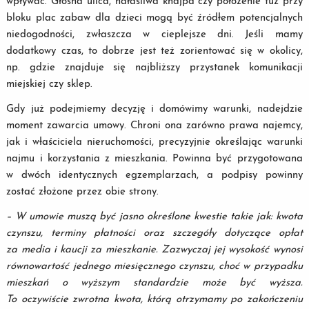
wpływać. Głośna ulica, hałaśliwa knajpa czy położenie tuż przy
bloku plac zabaw dla dzieci mogą być źródłem potencjalnych
niedogodności, zwłaszcza w cieplejsze dni. Jeśli mamy
dodatkowy czas, to dobrze jest też zorientować się w okolicy,
np. gdzie znajduje się najbliższy przystanek komunikacji
miejskiej czy sklep.
Gdy już podejmiemy decyzję i domówimy warunki, nadejdzie
moment zawarcia umowy. Chroni ona zarówno prawa najemcy,
jak i właściciela nieruchomości, precyzyjnie określając warunki
najmu i korzystania z mieszkania. Powinna być przygotowana
w dwóch identycznych egzemplarzach, a podpisy powinny
zostać złożone przez obie strony.
–
W umowie muszą być jasno określone kwestie takie jak: kwota
czynszu, terminy płatności oraz szczegóły dotyczące opłat
za media i kaucji za mieszkanie. Zazwyczaj jej wysokość wynosi
równowartość jednego miesięcznego czynszu, choć w przypadku
mieszkań o wyższym standardzie może być wyższa.
To oczywiście zwrotna kwota, którą otrzymamy po zakończeniu