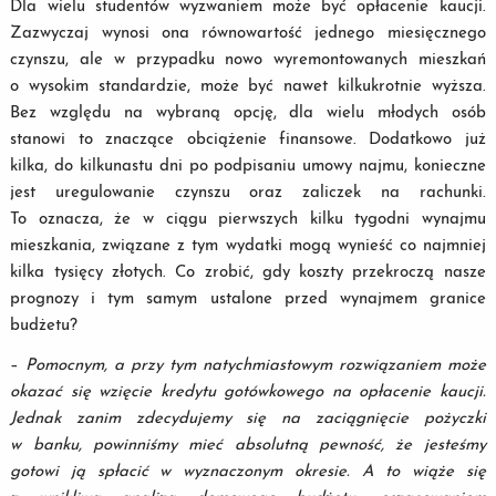
Dla wielu studentów wyzwaniem może być opłacenie kaucji.
Zazwyczaj wynosi ona równowartość jednego miesięcznego
czynszu, ale w przypadku nowo wyremontowanych mieszkań
o wysokim standardzie, może być nawet kilkukrotnie wyższa.
Bez względu na wybraną opcję, dla wielu młodych osób
stanowi to znaczące obciążenie finansowe. Dodatkowo już
kilka, do kilkunastu dni po podpisaniu umowy najmu, konieczne
jest uregulowanie czynszu oraz zaliczek na rachunki.
To oznacza, że w ciągu pierwszych kilku tygodni wynajmu
mieszkania, związane z tym wydatki mogą wynieść co najmniej
kilka tysięcy złotych. Co zrobić, gdy koszty przekroczą nasze
prognozy i tym samym ustalone przed wynajmem granice
budżetu?
–
Pomocnym, a przy tym natychmiastowym rozwiązaniem może
okazać się wzięcie kredytu gotówkowego na opłacenie kaucji.
Jednak zanim zdecydujemy się na zaciągnięcie pożyczki
w banku, powinniśmy mieć absolutną pewność, że jesteśmy
gotowi ją spłacić w wyznaczonym okresie. A to wiąże się