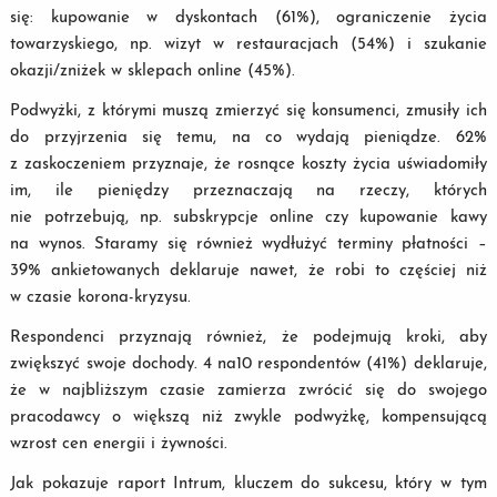
się: kupowanie w dyskontach (61%), ograniczenie życia
towarzyskiego, np. wizyt w restauracjach (54%) i szukanie
okazji/zniżek w sklepach online (45%).
Podwyżki, z którymi muszą zmierzyć się konsumenci, zmusiły ich
do przyjrzenia się temu, na co wydają pieniądze. 62%
z zaskoczeniem przyznaje, że rosnące koszty życia uświadomiły
im, ile pieniędzy przeznaczają na rzeczy, których
nie potrzebują, np. subskrypcje online czy kupowanie kawy
na wynos. Staramy się również wydłużyć terminy płatności –
39% ankietowanych deklaruje nawet, że robi to częściej niż
w czasie korona-kryzysu.
Respondenci przyznają również, że podejmują kroki, aby
zwiększyć swoje dochody. 4 na10 respondentów (41%) deklaruje,
że w najbliższym czasie zamierza zwrócić się do swojego
pracodawcy o większą niż zwykle podwyżkę, kompensującą
wzrost cen energii i żywności.
Jak pokazuje raport Intrum, kluczem do sukcesu, który w tym