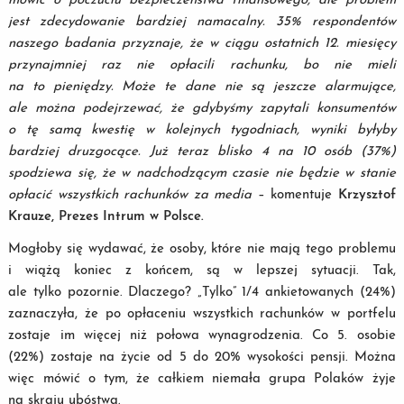
mówić o poczuciu bezpieczeństwa finansowego, ale problem
jest zdecydowanie bardziej namacalny. 35% respondentów
naszego badania przyznaje, że w ciągu ostatnich 12. miesięcy
przynajmniej raz nie opłacili rachunku, bo nie mieli
na to pieniędzy. Może te dane nie są jeszcze alarmujące,
ale można podejrzewać, że gdybyśmy zapytali konsumentów
o tę samą kwestię w kolejnych tygodniach, wyniki byłyby
bardziej druzgocące. Już teraz blisko 4 na 10 osób (37%)
spodziewa się, że w nadchodzącym czasie nie będzie w stanie
opłacić wszystkich rachunków za media
– komentuje
Krzysztof
Krauze, Prezes Intrum w Polsce.
Mogłoby się wydawać, że osoby, które nie mają tego problemu
i wiążą koniec z końcem, są w lepszej sytuacji. Tak,
ale tylko pozornie. Dlaczego? „Tylko” 1/4 ankietowanych (24%)
zaznaczyła, że po opłaceniu wszystkich rachunków w portfelu
zostaje im więcej niż połowa wynagrodzenia. Co 5. osobie
(22%) zostaje na życie od 5 do 20% wysokości pensji. Można
więc mówić o tym, że całkiem niemała grupa Polaków żyje
na skraju ubóstwa.