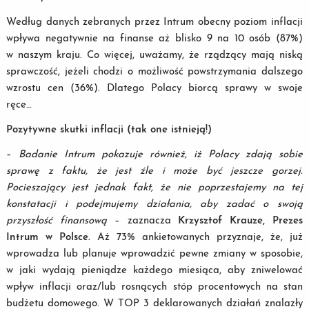
Według danych zebranych przez Intrum obecny poziom inflacji
wpływa negatywnie na finanse aż blisko 9 na 10 osób (87%)
w naszym kraju. Co więcej, uważamy, że rządzący mają niską
sprawczość, jeżeli chodzi o możliwość powstrzymania dalszego
wzrostu cen (36%). Dlatego Polacy biorcą sprawy w swoje
ręce…
Pozytywne skutki inflacji (tak one istnieją!)
–
Badanie Intrum pokazuje również, iż Polacy zdają sobie
sprawę z faktu, że jest źle i może być jeszcze gorzej.
Pocieszający jest jednak fakt, że nie poprzestajemy na tej
konstatacji i podejmujemy działania, aby zadać o swoją
przyszłość finansową
– zaznacza
Krzysztof Krauze, Prezes
Intrum w Polsce.
Aż 73% ankietowanych przyznaje, że, już
wprowadza lub planuje wprowadzić pewne zmiany w sposobie,
w jaki wydają pieniądze każdego miesiąca, aby zniwelować
wpływ inflacji oraz/lub rosnących stóp procentowych na stan
budżetu domowego. W TOP 3 deklarowanych działań znalazły