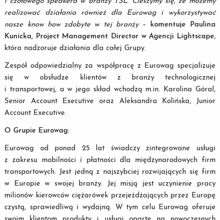
i czołowego speakera w branży TSL. Cieszymy się, że możemy
realizować działania również dla Eurowag i wykorzystywać
nasze know how zdobyte w tej branży
–
komentuje Paulina
Kunicka, Project Management Director w Agencji Lightscape
,
która nadzoruje działania dla całej Grupy.
Zespół odpowiedzialny za współpracę z Eurowag specjalizuje
się w obsłudze klientów z branży technologicznej
i transportowej, a w jego skład wchodzą m.in. Karolina Góral,
Senior Account Executive oraz Aleksandra Kolińska, Junior
Account Executive.
O Grupie Eurowag:
Eurowag od ponad 25 lat świadczy zintegrowane usługi
z zakresu mobilności i płatności dla międzynarodowych firm
transportowych. Jest jedną z najszybciej rozwijających się firm
w Europie w swojej branży. Jej misją jest uczynienie pracy
milionów kierowców ciężarówek przejeżdżających przez Europę
czystą, sprawiedliwą i wydajną. W tym celu Eurowag oferuje
swoim klientom produkty i usługi oparte na nowoczesnych